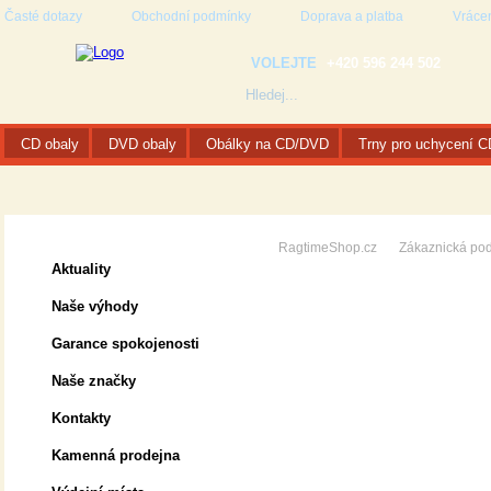
Časté dotazy
Obchodní podmínky
Doprava a platba
Vrácen
VOLEJTE
+420 596 244 502
CD obaly
DVD obaly
Obálky na CD/DVD
Trny pro uchycení 
Zákaznická podpora
RagtimeShop.cz
Zákaznická po
Aktuality
Naše výhody
Garance spokojenosti
Naše značky
Kontakty
Kamenná prodejna