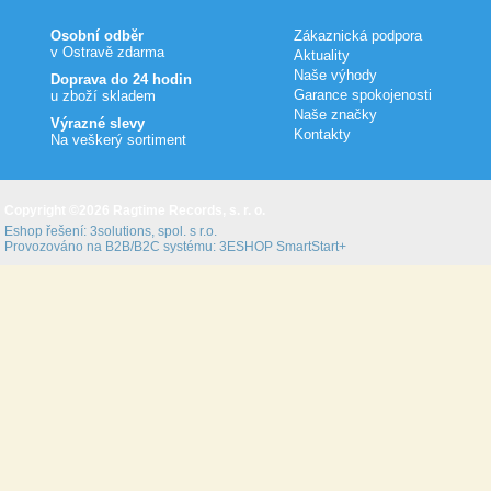
Osobní odběr
Zákaznická podpora
v Ostravě zdarma
Aktuality
Naše výhody
Doprava do 24 hodin
Garance spokojenosti
u zboží skladem
Naše značky
Výrazné slevy
Kontakty
Na veškerý sortiment
Copyright ©2026 Ragtime Records, s. r. o.
Eshop řešení:
3solutions, spol. s r.o.
Provozováno na B2B/B2C systému:
3ESHOP SmartStart+