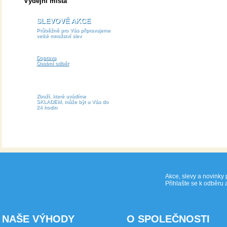
Výdejní místa
SLEVOVÉ AKCE
Průběžně pro Vás připravujeme
velké množství slev
Doprava
Osobní odběr
Zboží, které uvádíme
SKLADEM, může být u Vás do
24 hodin
Akce, slevy a novinky 
Přihlašte se k odběru 
NAŠE VÝHODY
O SPOLEČNOSTI