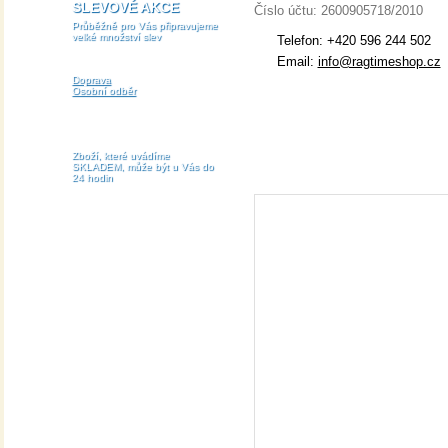
SLEVOVÉ AKCE
Číslo účtu: 2600905718/2010
Průběžně pro Vás připravujeme
velké množství slev
Telefon: +420 596 244 502
Email:
info@ragtimeshop.cz
Doprava
Osobní odběr
Zboží, které uvádíme
SKLADEM, může být u Vás do
24 hodin