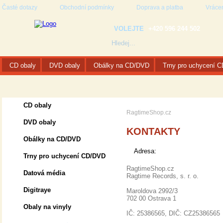
Časté dotazy
Obchodní podmínky
Doprava a platba
Vrácen
VOLEJTE
+420 596 244 502
CD obaly
DVD obaly
Obálky na CD/DVD
Trny pro uchycení 
CD obaly
RagtimeShop.cz
DVD obaly
KONTAKTY
Obálky na CD/DVD
Adresa:
Trny pro uchycení CD/DVD
RagtimeShop.cz
Datová média
Ragtime Records, s. r. o.
Digitraye
Maroldova 2992/3
702 00 Ostrava 1
Obaly na vinyly
IČ: 25386565, DIČ: CZ25386565