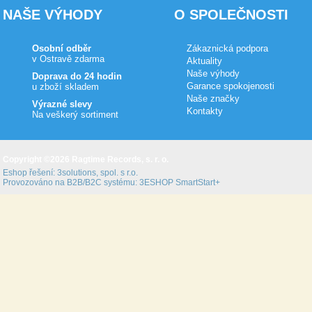
NAŠE VÝHODY
O SPOLEČNOSTI
Osobní odběr
Zákaznická podpora
v Ostravě zdarma
Aktuality
Naše výhody
Doprava do 24 hodin
Garance spokojenosti
u zboží skladem
Naše značky
Výrazné slevy
Kontakty
Na veškerý sortiment
Copyright ©2026 Ragtime Records, s. r. o.
Eshop řešení:
3solutions, spol. s r.o.
Provozováno na B2B/B2C systému:
3ESHOP SmartStart+