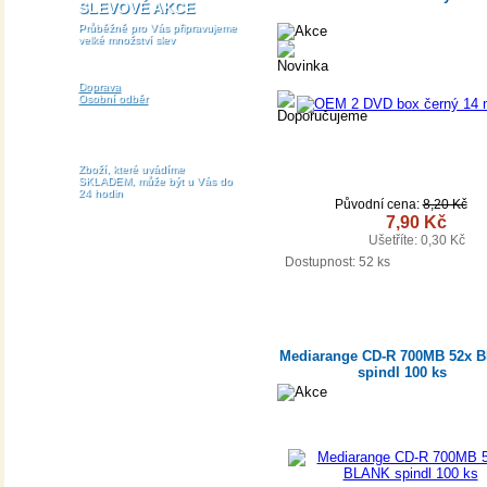
SLEVOVÉ AKCE
Průběžně pro Vás připravujeme
velké množství slev
Doprava
Osobní odběr
Zboží, které uvádíme
SKLADEM, může být u Vás do
24 hodin
Původní cena:
8,20 Kč
7,90 Kč
Ušetříte: 0,30 Kč
DETAIL
Dostupnost:
52 ks
Mediarange CD-R 700MB 52x 
spindl 100 ks