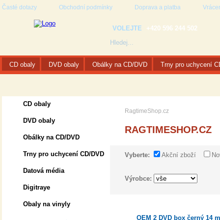
Časté dotazy
Obchodní podmínky
Doprava a platba
Vrácen
VOLEJTE
+420 596 244 502
CD obaly
DVD obaly
Obálky na CD/DVD
Trny pro uchycení 
CD obaly
RagtimeShop.cz
DVD obaly
RAGTIMESHOP.CZ
Obálky na CD/DVD
Trny pro uchycení CD/DVD
Vyberte:
Akční zboží
No
Datová média
Výrobce:
Digitraye
Obaly na vinyly
OEM 2 DVD box černý 14 