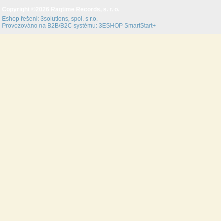
Copyright ©2026 Ragtime Records, s. r. o.
Eshop řešení:
3solutions, spol. s r.o.
Provozováno na B2B/B2C systému:
3ESHOP SmartStart+