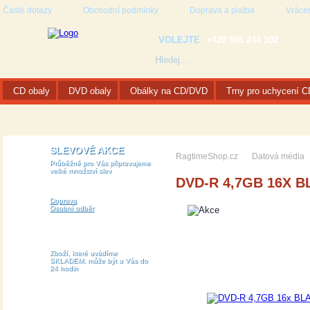
Časté dotazy
Obchodní podmínky
Doprava a platba
Vrácen
VOLEJTE
+420 596 244 502
CD obaly
DVD obaly
Obálky na CD/DVD
Trny pro uchycení 
SLEVOVÉ AKCE
RagtimeShop.cz
Datová média
Průběžně pro Vás připravujeme
velké množství slev
DVD-R 4,7GB 16X B
Doprava
Osobní odběr
Zboží, které uvádíme
SKLADEM, může být u Vás do
24 hodin