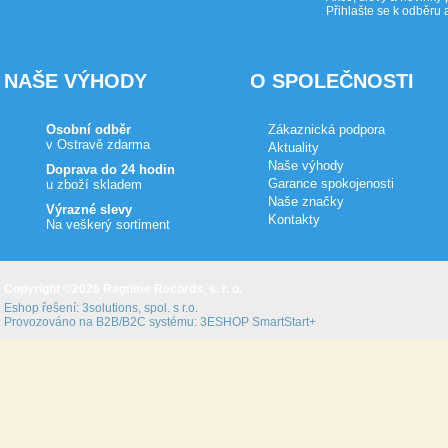
Přihlašte se k odběru 
NAŠE VÝHODY
O SPOLEČNOSTI
Osobní odběr
Zákaznická podpora
v Ostravě zdarma
Aktuality
Naše výhody
Doprava do 24 hodin
Garance spokojenosti
u zboží skladem
Naše značky
Výrazné slevy
Kontakty
Na veškerý sortiment
Copyright ©2026 Ragtime Records, s. r. o.
Eshop řešení:
3solutions, spol. s r.o.
Provozováno na B2B/B2C systému:
3ESHOP SmartStart+