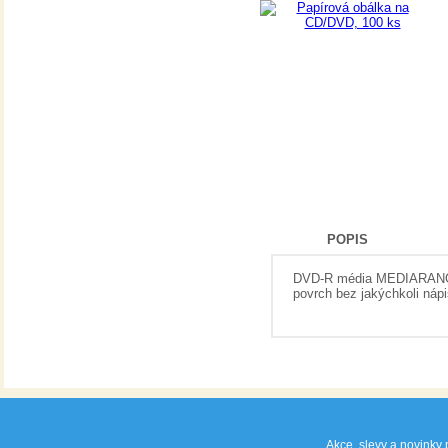
125,00 Kč
POPIS
DVD-R média MEDIARANGE 
povrch bez jakýchkoli nápi
Akce, slevy a novinky 