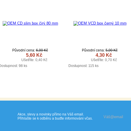
Původní cena:
6,00 Kč
Původní cena:
5,00 Kč
5,60 Kč
4,30 Kč
Ušetříte: 0,40 Kč
Ušetříte: 0,70 Kč
DETAIL
DETAIL
Dostupnost:
98 ks
Dostupnost:
115 ks
Akce, slevy a novinky přímo na Váš email.
Přihlašte se k odběru a buďte informováni včas.