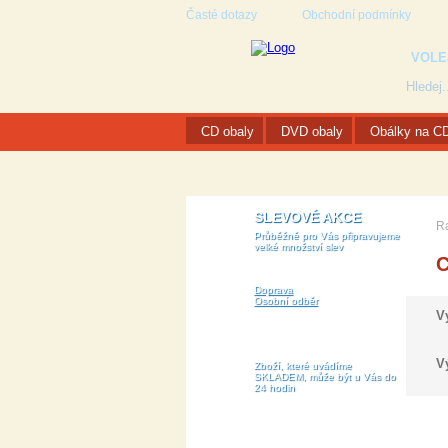
Časté dotazy
Obchodní podmínky
VOLE
CD obaly
DVD obaly
Obálky na C
SLEVOVÉ AKCE
R
Průběžně pro Vás připravujeme
velké množství slev
Doprava
Osobní odběr
V
V
Zboží, které uvádíme
SKLADEM, může být u Vás do
24 hodin