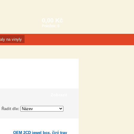
0,00 Kč
Položek:
0
aly na vinyly
Zobrazit
Řadit dle:
OEM 2CD jewel box, čirý tray