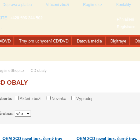
Doprava a platba
Vrácení zboží
Ragtime.cz
Kontakty
JTE
+420 596 244 502
Přihlášení
Registrace
D/DVD
Trny pro uchycení CD/DVD
Datová média
Digitraye
Ob
agtimeShop.cz
CD obaly
CD OBALY
yberte:
Akční zboží
Novinka
Výprodej
ýrobce:
OEM 2CD jewel box, černý tray
OEM 2CD jewel box, černý tray,